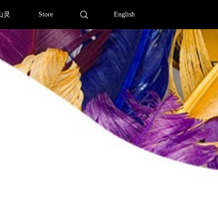
山灵
Store
English