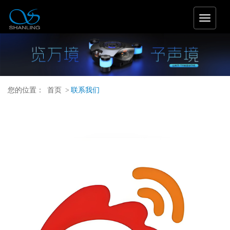
T
o
g
g
l
e
n
您的位置：
首页
>
联系我们
a
v
i
g
a
t
i
o
n