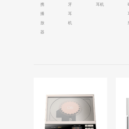
携
牙
耳机
播
耳
放
机
器