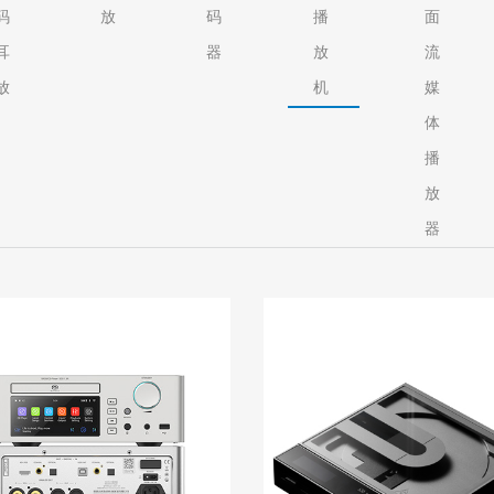
码
放
码
播
面
耳
器
放
流
放
机
媒
体
播
放
器