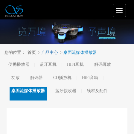
T
o
g
g
l
e
n
您的位置：
首页
>
产品中心
>
桌面流媒体播放器
a
v
便携播放器
蓝牙耳机
HIFI耳机
解码耳放
i
g
a
功放
解码器
CD播放机
HiFi音箱
t
i
桌面流媒体播放器
蓝牙接收器
线材及配件
o
n