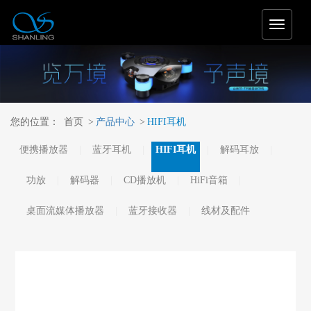
T
o
g
g
l
e
n
您的位置：
首页
>
产品中心
>
HIFI耳机
a
v
便携播放器
蓝牙耳机
HIFI耳机
解码耳放
i
g
a
功放
解码器
CD播放机
HiFi音箱
t
i
桌面流媒体播放器
蓝牙接收器
线材及配件
o
n