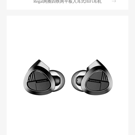
Regal两圈四铁两平板入耳式HiFi耳机