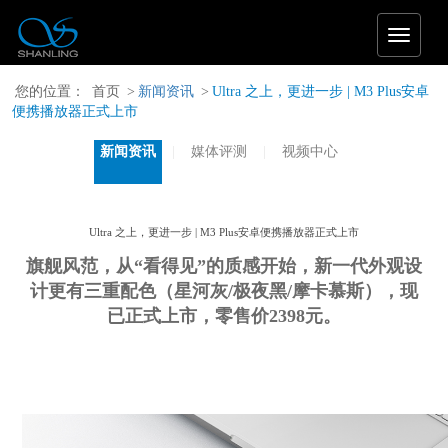
T
o
g
您的位置：
首页
>
新闻资讯
>
Ultra 之上，更进一步 | M3 Plus安卓
g
便携播放器正式上市
l
e
新闻资讯
媒体评测
视频中心
n
a
v
i
Ultra 之上，更进一步 | M3 Plus安卓便携播放器正式上市
g
a
旗舰风范，从“看得见”的质感开始
，
新一代外观设
t
计更有三重配色（星河灰/极夜黑/摩卡慕斯），现
i
已正式上市，零售价2398元
。
o
n