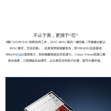
不止于美，更强于“芯”
4颗CS43198 DAC矩阵协同工作，2DAC/4DAC模式一键切换（平衡输出默认
4DAC模式，无法切换），还原母带级细腻音色，双SMG8262运放驱动
800mW
@32
Ω澎湃推力，轻松唤醒高阻抗耳机潜力。3.5mm+4.4mm双接口兼
容全场景，三档增益自由调节，从古典弦乐到电子狂潮，细节分毫毕现。