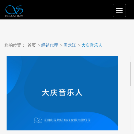
T
o
g
g
l
e
您的位置：
首页
>
经销代理
>
黑龙江
>
大庆音乐人
n
a
v
i
g
a
t
i
o
n