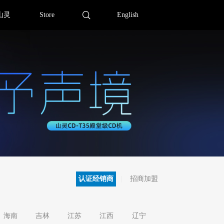
山灵
Store
English
认证经销商
招商加盟
海南
吉林
江苏
江西
辽宁