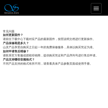
T
o
g
g
l
常见问题
e
如何更新固件？
n
请前往下载中心下载对应产品的最新固件，按照说明文档进行更新操作。
a
产品保修期是多久？
山灵产品享受自购买之日起一年的免费保修服务，具体以购买凭证为准。
v
如何申请售后维修？
i
请联系官方客服或授权经销商，提供购买凭证和产品序列号进行售后申请。
g
产品支持哪些音频格式？
a
不同产品支持的格式有所不同，请查看具体产品参数页面或使用手册。
t
i
o
n