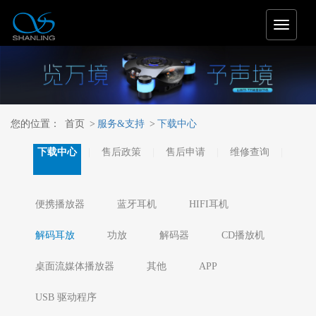
T
o
g
g
l
e
n
您的位置：
首页
>
服务&支持
>
下载中心
a
v
下载中心
售后政策
售后申请
维修查询
i
g
a
t
便携播放器
蓝牙耳机
HIFI耳机
i
o
解码耳放
功放
解码器
CD播放机
n
桌面流媒体播放器
其他
APP
USB 驱动程序