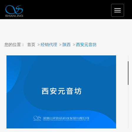
T
o
g
g
l
e
您的位置：
首页
>
经销代理
>
陕西
>
西安元音坊
n
a
v
i
g
a
t
i
o
n