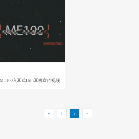
ME100入耳式HiFi耳机宣传视频
«
1
2
»