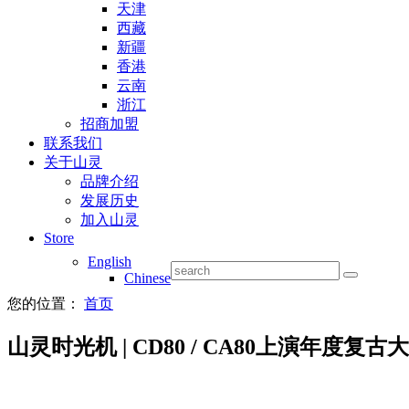
天津
西藏
新疆
香港
云南
浙江
招商加盟
联系我们
关于山灵
品牌介绍
发展历史
加入山灵
Store
English
Chinese
您的位置：
首页
山灵时光机 | CD80 / CA80上演年度复古