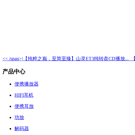
<< /span>
|
【纯粹之巅，至简至臻】山灵ET3纯转盘CD播放...
产品中心
便携播放器
HIFI耳机
便携耳放
功放
解码器