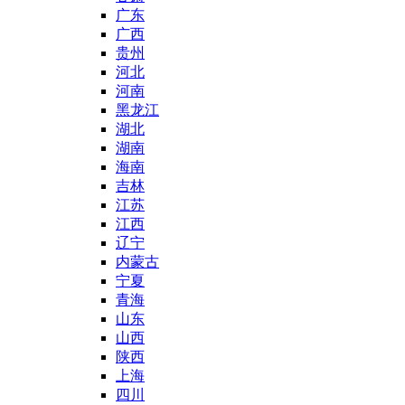
广东
广西
贵州
河北
河南
黑龙江
湖北
湖南
海南
吉林
江苏
江西
辽宁
内蒙古
宁夏
青海
山东
山西
陕西
上海
四川