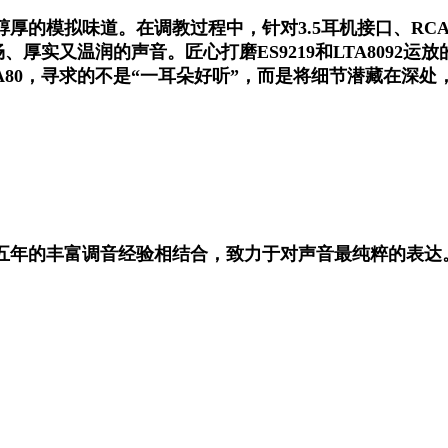
的模拟味道。在调教过程中，针对3.5耳机接口、RCA前
流畅、厚实又温润的声音。匠心打磨ES9219和LTA80
 CA80，寻求的不是“一耳朵好听”，而是将细节潜藏在
的丰富调音经验相结合，致力于对声音最纯粹的表达。CD