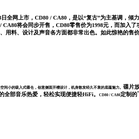
月18日全网上市，CD80 / CA80，是以“复古”为主
80 / CA80将会同步开售，CD80零售价为1998元，而
、用料、设计及声音各方面都非常出色。如此惊艳的售价下
碟片
，占用空间小的吸入式碟仓，创意侧面开槽设计，机身散发经久不衰的底蕴魅力。
置你的全部音乐热爱，轻松实现便捷轻HiFi。
定制的
CD80 / CA80