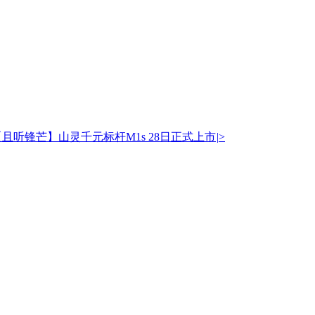
【且听锋芒】山灵千元标杆M1s 28日正式上市
|
>