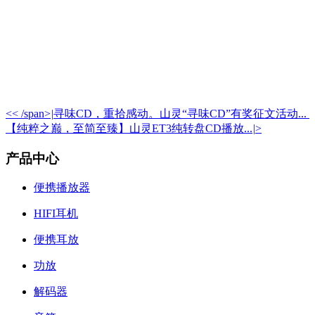
<< /span>
|
寻味CD，重拾感动。山灵“寻味CD”有奖征文活动...
【纯粹之巅，至简至臻】山灵ET3纯转盘CD播放...
|
>
产品中心
便携播放器
HIFI耳机
便携耳放
功放
解码器