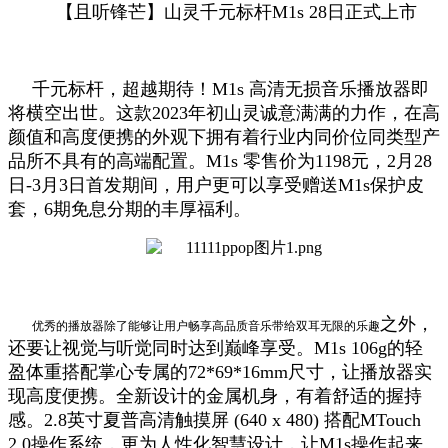
【且听锋芒】山灵千元标杆M1s 28日正式上市
千元标杆，超越期待！M1s 高清无损音乐播放器即
将横空出世。这款2023年初山灵诚意满满的力作，在高
颜值和高度便携的外观下拥有着行业内同价位同类型产
品所不具有的高端配置。M1s 零售价为1198元，2月28
日-3月3日首发期间，用户更可以享受赠送M1s保护皮
套，6期免息分期的丰厚福利。
之外，
优秀的播放器除了能够让用户畅享高品质音乐带给双耳无限的乐趣
还要让视觉与听觉同时达到巅峰享受。M1s 106g的轻
盈体重搭配掌心专属的72*69*16mm尺寸，让播放器实
现高度便携。全新设计的金属机身，有着舒适的握持
感。2.8英寸夏普高清触摸屏 (640 x 480) 搭配MTouch
2.0操作系统，更为人性化智慧设计，让M1s操作起来